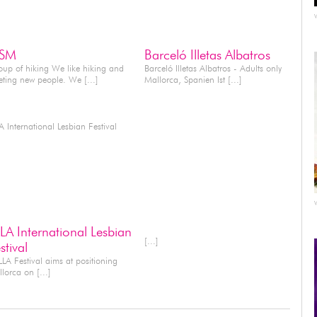
RVICES
ACCOMODATION
SM
Barceló Illetas Albatros
up of hiking We like hiking and
Barceló Illetas Albatros - Adults only
ting new people. We [...]
Mallorca, Spanien Ist [...]
GHTLIFE
WELLNESS
LA International Lesbian
[...]
stival
LLA Festival aims at positioning
lorca on [...]