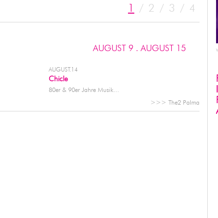
1
/
2
/
3
/
4
AUGUST 9 . AUGUST 15
AUGUST.14
Chicle
80er & 90er Jahre Musik...
>>> The2 Palma