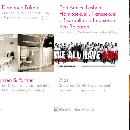
a Demence Palma
Ben Amics. Lesben,
 Demence Palma, der beste Gay
Homosexuell, Transsexuell
b Palmas. Mit der besten, [...]
, Bisexuell und Intersex in
den Balearen
Ben Amics, Verband der Lesben,Gay,
Bisexuellen und Transsexuellen [...]
RVICES
SERVICES
nsen & Partner
Alas
sen & Partner hat sich auf den
Schnelltest für HIV Kostenlos und
T-Markt (Lesben, Schwule, [...]
vertraulich, Ergebnisse in [...]