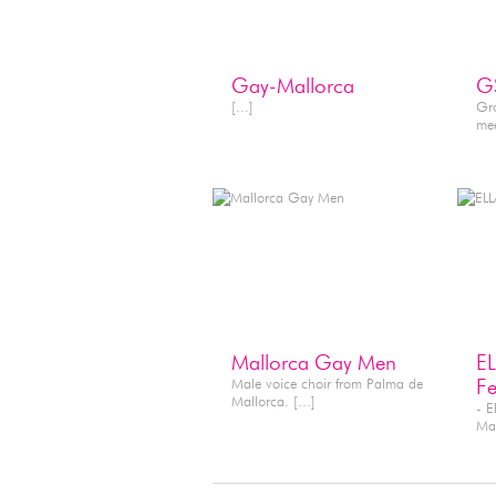
SERVICES
SE
Gay-Mallorca
G
[...]
Gro
mee
SERVICES
NI
Mallorca Gay Men
EL
Male voice choir from Palma de
Fe
Mallorca. [...]
- E
Mal