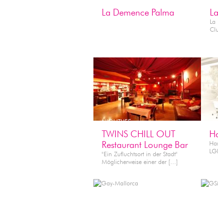
La Demence Palma
L
La
Clu
NIGHTLIFE
SE
TWINS CHILL OUT
Ha
Restaurant Lounge Bar
Han
LGB
"Ein Zufluchtsort in der Stadt"
Möglicherweise einer der [...]