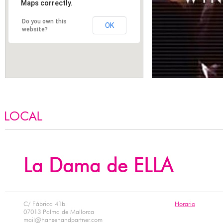
Maps correctly.
Do you own this
OK
website?
RESTAURANTE - BAR
La Dama de ELLA
C/ Fábrica 41b
Horario
07013 Palma de Mallorca
mail@hansenandpartner.com