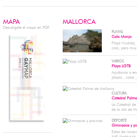
Descárgate el mapa en PDF.
PLAYAS
Cala Monjo
Playa Nudista,
cala, pero muy 
VARIOS
Playa LGTB
Ayudanos a ense
playas , calas 
CULTURA
Catedral Palma
La Catedral de 
de la isla de M
DEPORTE
Gimnasios y pi
Estas de vacaci
IME (Institut Mu