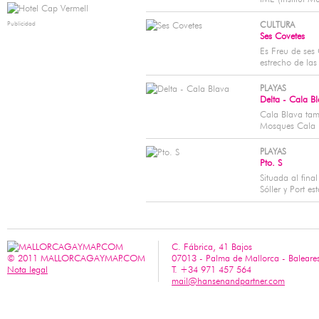
Publicidad
CULTURA
Ses Covetes
Es Freu de ses 
estrecho de las
PLAYAS
Delta - Cala B
Cala Blava ta
Mosques Cala B
PLAYAS
Pto. S
Situada al final
Sóller y Port es
C. Fábrica, 41 Bajos
© 2011 MALLORCAGAYMAP.COM
07013 - Palma de Mallorca - Baleare
Nota legal
T. +34 971 457 564
mail@hansenandpartner.com