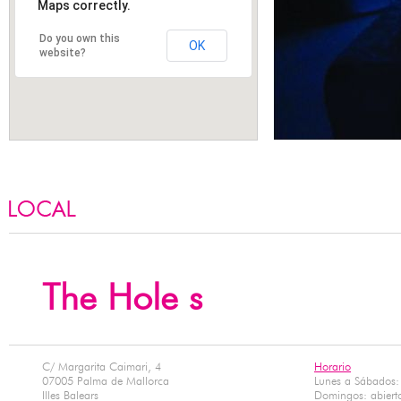
Maps correctly.
Do you own this
OK
website?
SERVICIOS
The Hole s
C/ Margarita Caimari, 4
Horario
07005 Palma de Mallorca
Lunes a Sábados:
Illes Balears
Domingos: abierto